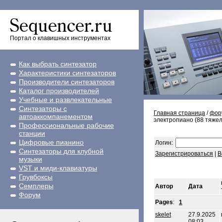
Портал о клавишных инструментах
Как выбрать синтезатор
Характеристики синтезаторов
Производители синтезаторов
Каталог производителей
Учебные и развлекательные
Синтезаторы с
Главная страница
/
фор
автоаккомпанементом
электропиано (88 тяжел
Профессиональные рабочие
станции
Цифровые пианино
Логин:
Синтезаторы для клубной
Зарегистрироваться
|
В
музыки
VST и миди-клавиатуры
Грувбоксы
Семплеры
Автор
Дата
Форум
Pages
:
1
skelet
27.9.2025
08:03