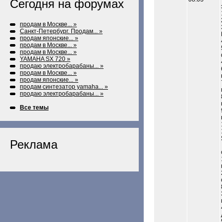
Сегодня на форумах
продам в Москве... »
Санкт-Петербург. Продам... »
продам японские... »
продам в Москве... »
продам в Москве... »
YAMAHA SX 720 »
продаю электробарабаны... »
продам в Москве... »
продам японские... »
продам синтезатор yamaha... »
продаю электробарабаны... »
Все темы
Реклама