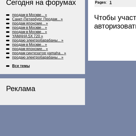
Сегодня на форумах
Pages
:
1
продам в Москве... »
Чтобы учас
Санкт-Петербург. Продам... »
продам японские... »
авторизоват
продам в Москве... »
продам в Москве... »
YAMAHA SX 720 »
продаю электробарабаны... »
продам в Москве... »
продам японские... »
продам синтезатор yamaha... »
продаю электробарабаны... »
Все темы
Реклама