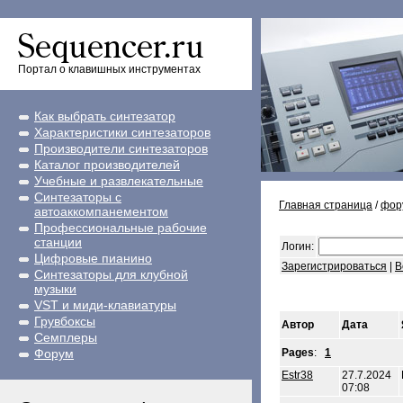
Портал о клавишных инструментах
Как выбрать синтезатор
Характеристики синтезаторов
Производители синтезаторов
Каталог производителей
Учебные и развлекательные
Синтезаторы с
Главная страница
/
фор
автоаккомпанементом
Профессиональные рабочие
станции
Логин:
Цифровые пианино
Зарегистрироваться
|
В
Синтезаторы для клубной
музыки
VST и миди-клавиатуры
Грувбоксы
Автор
Дата
Семплеры
Форум
Pages
:
1
Estr38
27.7.2024
07:08