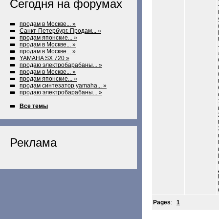
Сегодня на форумах
продам в Москве... »
Санкт-Петербург. Продам... »
продам японские... »
продам в Москве... »
продам в Москве... »
YAMAHA SX 720 »
продаю электробарабаны... »
продам в Москве... »
продам японские... »
продам синтезатор yamaha... »
продаю электробарабаны... »
Все темы
Реклама
Pages
:
1