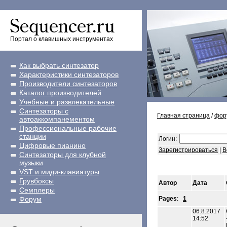
Портал о клавишных инструментах
Как выбрать синтезатор
Характеристики синтезаторов
Производители синтезаторов
Каталог производителей
Учебные и развлекательные
Синтезаторы с
Главная страница
/
фор
автоаккомпанементом
Профессиональные рабочие
станции
Логин:
Цифровые пианино
Зарегистрироваться
|
В
Синтезаторы для клубной
музыки
VST и миди-клавиатуры
Грувбоксы
Автор
Дата
Семплеры
Форум
Pages
:
1
06.8.2017
14:52